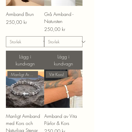
Armband Brun
Grå Armband -
Natursten
Pris
250,00 kr
Pris
250,00 kr
Lägg i
Lägg i
kundvagn
kundvagn
Manligt Armband!
Vitt Kors!
Manligt Armband
Armband av Vita
med Kors och
Pärlor & Kors
Naturliga Stenar
Pris
250,00 kr