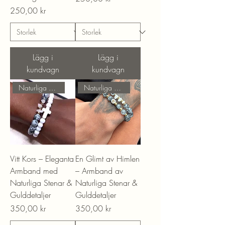
Pris
250,00 kr
Lägg i
Lägg i
kundvagn
kundvagn
Naturliga Stenar!
Naturliga Stenar!
Vitt Kors – Eleganta
En Glimt av Himlen
Armband med
– Armband av
Naturliga Stenar &
Naturliga Stenar &
Gulddetaljer
Gulddetaljer
Pris
Pris
350,00 kr
350,00 kr