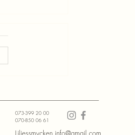
mstinlägg - Blogg för Lilies
ken!
073-399 20 00
070-850 06 61
Liliessmycken.info@gmail.com