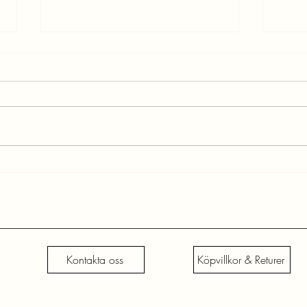
Hemligheten med Smycken -
Välko
Lilies Smycken
Smyc
Kontakta oss
Köpvillkor & Returer