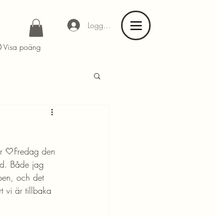
Logga in
Visa poäng
 er 🤍Fredag den 
ad. Både jag 
pen, och det 
 vi är tillbaka 