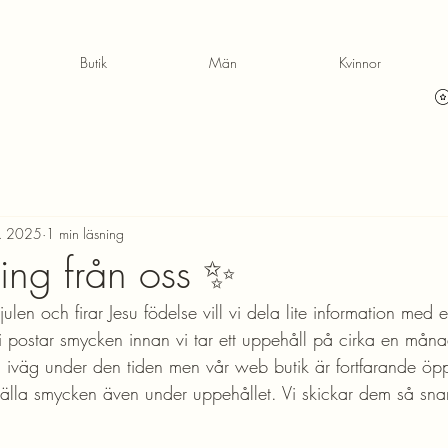
Butik
Män
Kvinnor
. 2025
1 min läsning
ning från oss ✨
ulen och firar Jesu födelse vill vi dela lite information med
i postar smycken innan vi tar ett uppehåll på cirka en mån
iväg under den tiden men vår web butik är fortfarande öp
ställa smycken även under uppehållet. Vi skickar dem så snart