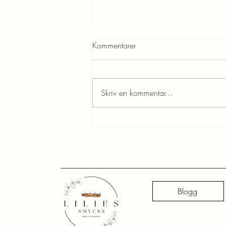
Kommentarer
Skriv en kommentar...
Tro känns liten, men den flyttar
berg
Blogg