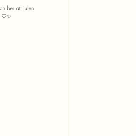
h ber att julen 
s 🤍✨