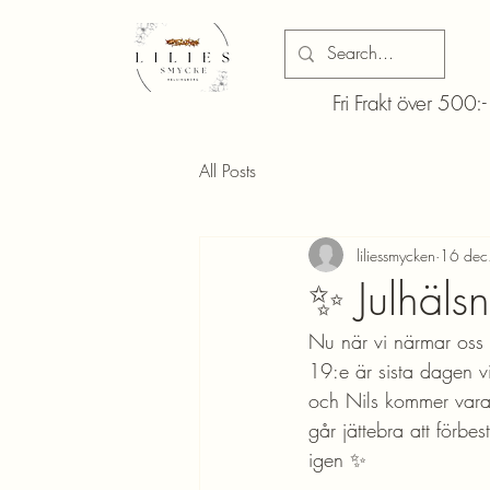
Fri Frakt över 500:-
All Posts
liliessmycken
16 dec
✨ Julhäls
Nu när vi närmar oss j
19:e är sista dagen v
och Nils kommer vara 
går jättebra att förbe
igen ✨