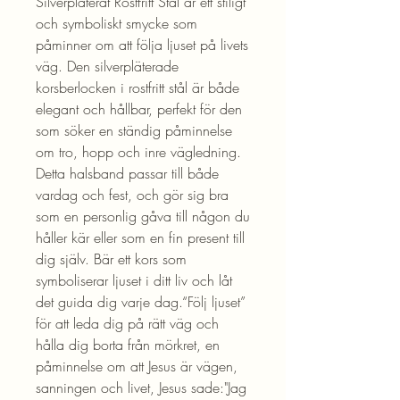
Silverpläterat Rostfritt Stål är ett stiligt
och symboliskt smycke som
påminner om att följa ljuset på livets
väg. Den silverpläterade
korsberlocken i rostfritt stål är både
elegant och hållbar, perfekt för den
som söker en ständig påminnelse
om tro, hopp och inre vägledning.
Detta halsband passar till både
vardag och fest, och gör sig bra
som en personlig gåva till någon du
håller kär eller som en fin present till
dig själv. Bär ett kors som
symboliserar ljuset i ditt liv och låt
det guida dig varje dag.“Följ ljuset”
för att leda dig på rätt väg och
hålla dig borta från mörkret, en
påminnelse om att Jesus är vägen,
sanningen och livet, Jesus sade:"Jag