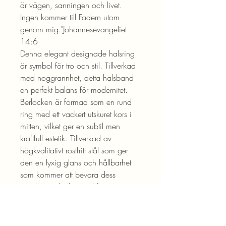
är vägen, sanningen och livet.
Ingen kommer till Fadern utom
genom mig."Johannesevangeliet
14:6
Denna elegant designade halsring
är symbol för tro och stil. Tillverkad
med noggrannhet, detta halsband
en perfekt balans för modernitet.
Berlocken är formad som en rund
ring med ett vackert utskuret kors i
mitten, vilket ger en subtil men
kraftfull estetik. Tillverkad av
högkvalitativt rostfritt stål som ger
den en lyxig glans och hållbarhet
som kommer att bevara dess
skönhet under lång tid framöver.
Med sitt minimalistiska och ändå
elegant design passar detta
halsband perfekt för både