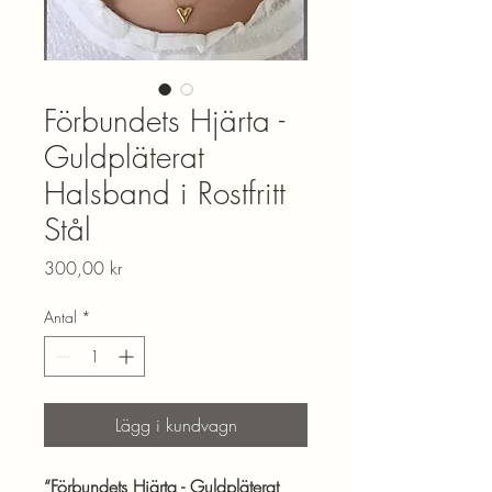
Förbundets Hjärta -
Guldpläterat
Halsband i Rostfritt
Stål
Pris
300,00 kr
Antal
*
Lägg i kundvagn
“Förbundets Hjärta - Guldpläterat