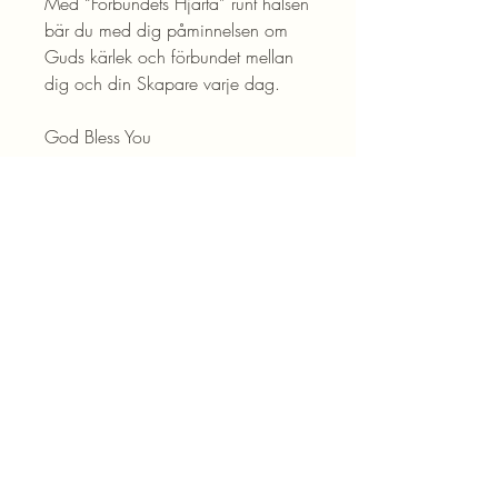
Med “Förbundets Hjärta” runt halsen
bär du med dig påminnelsen om
Guds kärlek och förbundet mellan
dig och din Skapare varje dag.
God Bless You
Produktdetaljer
Guldpläterad
Rostfritt Stål
Allergivänlig
Kedjans Längd: 40 + 5 cm
Blogg