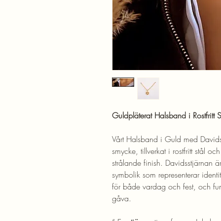
Guldpläterat Halsband i Rostfritt
Vårt Halsband i Guld med Davidsst
smycke, tillverkat i rostfritt stål 
strålande finish. Davidsstjärnan ä
symbolik som representerar identi
för både vardag och fest, och fu
gåva.