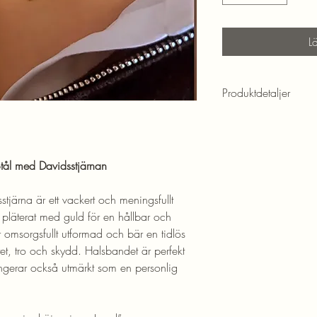
L
Produktdetaljer
Guldpläterad
Rostfritt stål
Allergivänlig
 Stål med Davidsstjärnan
Längd: 45 cm
Fint polerad
järna är ett vackert och meningsfullt
och pläterat med guld för en hållbar och
r omsorgsfullt utformad och bär en tidlös
tet, tro och skydd. Halsbandet är perfekt
ngerar också utmärkt som en personlig