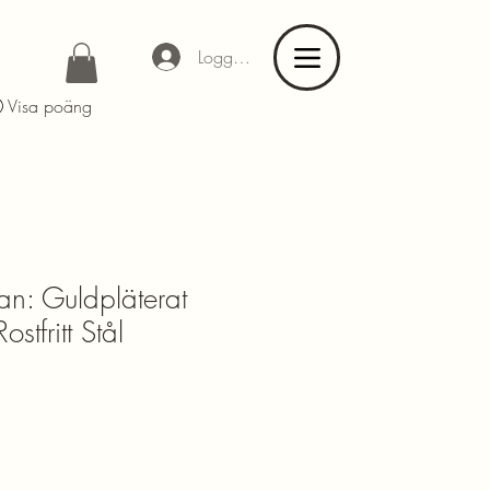
Logga in
Visa poäng
an: Guldpläterat
stfritt Stål