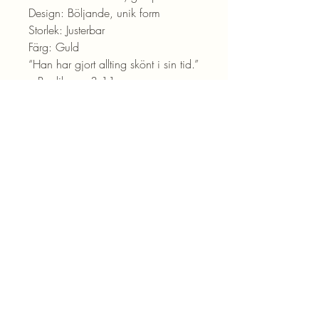
Design: Böljande, unik form
Storlek: Justerbar
Färg: Guld
“Han har gjort allting skönt i sin tid.”
– Predikaren 3:11
Ett konstnärligt smycke som speglar
rörelse.
Blogg
Kontakta oss