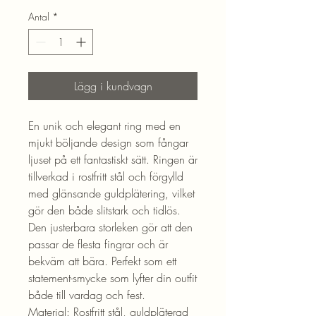
Antal
*
Lägg i kundvagn
En unik och elegant ring med en
mjukt böljande design som fångar
ljuset på ett fantastiskt sätt. Ringen är
tillverkad i rostfritt stål och förgylld
med glänsande guldplätering, vilket
gör den både slitstark och tidlös.
Den justerbara storleken gör att den
passar de flesta fingrar och är
bekväm att bära. Perfekt som ett
statement-smycke som lyfter din outfit
både till vardag och fest.
Material: Rostfritt stål, guldpläterad