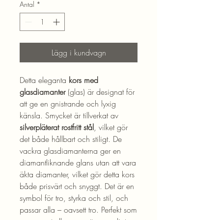
Antal
*
Lägg i kundvagn
Detta eleganta
kors med
glasdiamanter
(glas) är designat för
att ge en gnistrande och lyxig
känsla. Smycket är tillverkat av
silverpläterat rostfritt stål
, vilket gör
det både hållbart och stiligt. De
vackra glasdiamanterna ger en
diamantliknande glans utan att vara
äkta diamanter, vilket gör detta kors
både prisvärt och snyggt. Det är en
symbol för tro, styrka och stil, och
passar alla – oavsett tro. Perfekt som