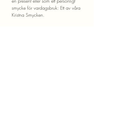
en present eller som ett personligt
smycke för vardagsbruk: Ett av våra
Kristna Smycken.
Produktdetaljer
Glasdiamanter (Glas)
Silverpläterat
Rostfritt Stål
Blogg
Kontakta oss