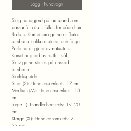
Lägg i kundvagn
Stilig handgjord pärlarmband som
passar för alla tillfällen för både herr
& dam. Kombinera gärna ett flertal
armband i olika material och färger.
Pärlorna är gjord av natursten.
Korset är gjord av rostfritt stål.
Skriv gärna storlek på önskad
armband.
Storleksguide:
Smal (S): Handledsomkrets: 17 cm
Medium (M): Handledsomkrets: 18
cm
Large (L): Handledsomkrets: 19–20
cm
XLarge (XL): Handledsomkrets: 21–
22 cm