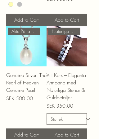
Add to Cart
Add to Cart
Äkta Pärla & Äkta Silver!
Naturliga Stenar!
Genuine Silver: The
Vitt Kors – Eleganta
Pearl of Heaven -
Armband med
Genuine Pearl
Naturliga Stenar &
Gulddetaljer
Price
SEK 500.00
Price
SEK 350.00
Add to Cart
Add to Cart