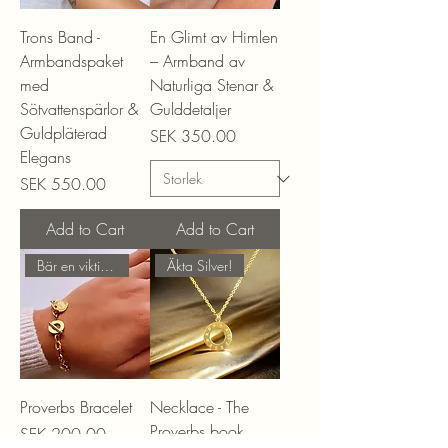
Trons Band -
En Glimt av Himlen
Armbandspaket
– Armband av
med
Naturliga Stenar &
Sötvattenspärlor &
Gulddetaljer
Guldpläterad
Price
SEK 350.00
Elegans
Price
SEK 550.00
Add to Cart
Add to Cart
Bär en viktig Påminnelse!
Äkta Silver!
Proverbs Bracelet
Necklace - The
Proverbs book
Price
SEK 200.00