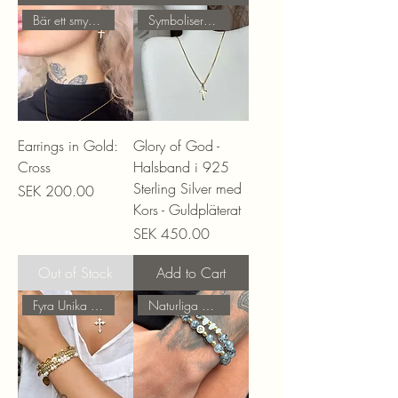
Bär ett smycke med mening!
Symbolisera Ära och Majestät!
Earrings in Gold:
Glory of God -
Cross
Halsband i 925
Sterling Silver med
Price
SEK 200.00
Kors - Guldpläterat
Price
SEK 450.00
Out of Stock
Add to Cart
Fyra Unika Smycken!
Naturliga Stenar!