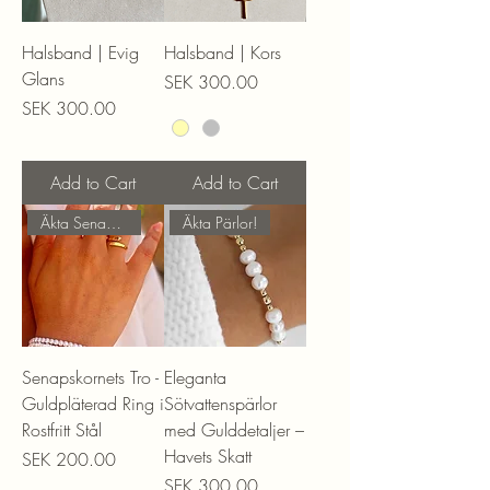
Halsband | Evig
Halsband | Kors
Glans
Price
SEK 300.00
Price
SEK 300.00
Add to Cart
Add to Cart
Äkta Senapskorn!
Äkta Pärlor!
Senapskornets Tro -
Eleganta
Guldpläterad Ring i
Sötvattenspärlor
Rostfritt Stål
med Gulddetaljer –
Havets Skatt
Price
SEK 200.00
Price
SEK 300.00