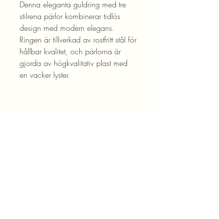
Denna eleganta guldring med tre
stilrena pärlor kombinerar tidlös
design med modern elegans.
Ringen är tillverkad av rostfritt stål för
hållbar kvalitet, och pärlorna är
gjorda av högkvalitativ plast med
en vacker lyster.
Blogg
Kontakta oss