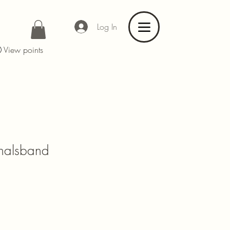
Log In
View points
shalsband